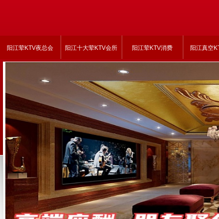
阳江荤KTV夜总会
阳江十大荤KTV会所
阳江荤KTV消费
阳江真空K