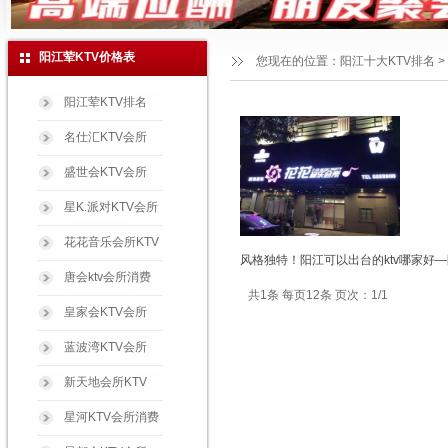
阳江荤KTV价格表
您现在的位置：
阳江十大KTV排名
>
阳江荤KTV排名
名仕汇KTV会所
盛世会KTV会所
星K.派对KTV会所
花花音乐会所KTV
风格独特！阳江可以出台的ktv哪家好
唐会ktv会所消费
共1条 每页12条 页次：1/1
皇家会KTV会所
蓝波湾KTV会所
新天地会所KTV
星河KTV会所消费